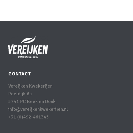
CONTACT
Vereijken Kwekerijen
Peeldijk 6a
5741 PC Beek en Donk
info@vereijkenkwekerijen.nl
+31 (0)492-461345