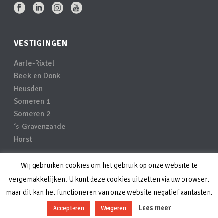
VESTIGINGEN
Aarle-Rixtel
Beek en Donk
Heusden
Someren 1
Someren 2
‘s-Gravenzande
Horst
Wij gebruiken cookies om het gebruik op onze website te
Privacyverklaring
vergemakkelijken. U kunt deze cookies uitzetten via uw browser,
Disclaimer
maar dit kan het functioneren van onze website negatief aantasten.
Lees meer
Accepteren
Weigeren