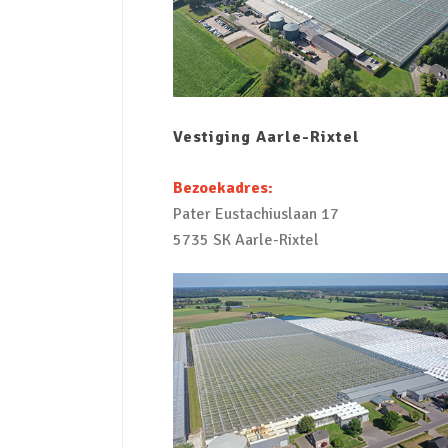
Vestiging Aarle-Rixtel
Bezoekadres:
Pater Eustachiuslaan 17
5735 SK Aarle-Rixtel