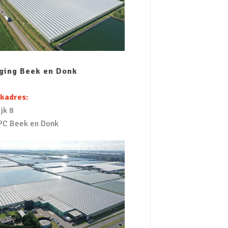
iging Beek en Donk
kadres:
jk 8
PC Beek en Donk