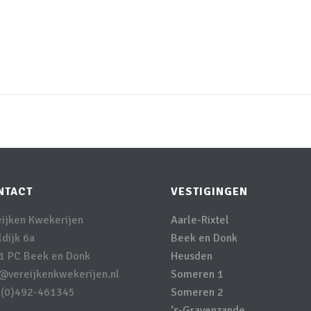
NTACT
VESTIGINGEN
eijken Kwekerijen
Aarle-Rixtel
dijk 6a
Beek en Donk
1 PC Beek en Donk
Heusden
o@vereijkenkwekerijen.nl
Someren 1
 (0)492-461345
Someren 2
‘s-Gravenzande