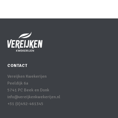
CONTACT
Vereijken Kwekerijen
Peeldijk 6a
5741 PC Beek en Donk
info@vereijkenkwekerijen.nl
+31 (0)492-461345