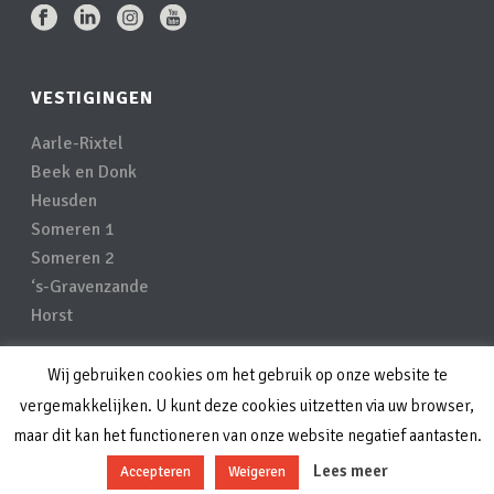
VESTIGINGEN
Aarle-Rixtel
Beek en Donk
Heusden
Someren 1
Someren 2
‘s-Gravenzande
Horst
Wij gebruiken cookies om het gebruik op onze website te
Privacyverklaring
vergemakkelijken. U kunt deze cookies uitzetten via uw browser,
Disclaimer
maar dit kan het functioneren van onze website negatief aantasten.
Lees meer
Accepteren
Weigeren