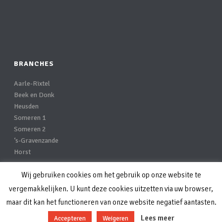
BRANCHES
Aarle-Rixtel
Beek en Donk
Heusden
Someren 1
Someren 2
‘s-Gravenzande
Horst
Wij gebruiken cookies om het gebruik op onze website te
Privacy-statement
vergemakkelijken. U kunt deze cookies uitzetten via uw browser,
Disclaimer
maar dit kan het functioneren van onze website negatief aantasten.
Lees meer
Accepteren
Weigeren