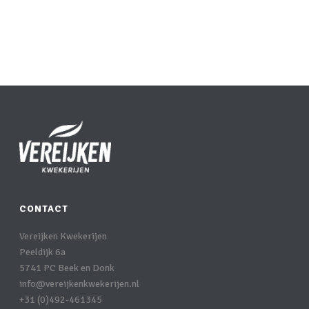
CONTACT
Vereijken Kwekerijen
Peeldijk 6a
5741 PC Beek en Donk
info@vereijkenkwekerijen.nl
+31 (0)492-461345