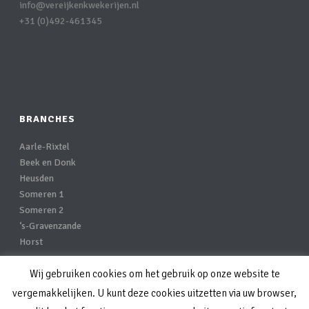
info@vereijkenkwekerijen.nl
+31 (0)492-461345
BRANCHES
Aarle-Rixtel
Beek en Donk
Heusden
Someren 1
Someren 2
‘s-Gravenzande
Horst
Wij gebruiken cookies om het gebruik op onze website te
Privacy-statement
vergemakkelijken. U kunt deze cookies uitzetten via uw browser,
Disclaimer