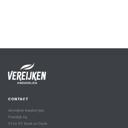
CONTACT
Vereijken Kwekerijen
Peeldijk 6a
5741 PC Beek en Donk