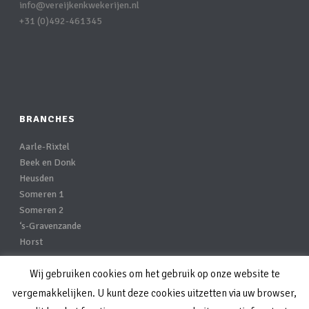
info@vereijkenkwekerijen.nl
+31 (0)492-461345
BRANCHES
Aarle-Rixtel
Beek en Donk
Heusden
Someren 1
Someren 2
‘s-Gravenzande
Horst
Wij gebruiken cookies om het gebruik op onze website te
Privacy-statement
vergemakkelijken. U kunt deze cookies uitzetten via uw browser,
Disclaimer