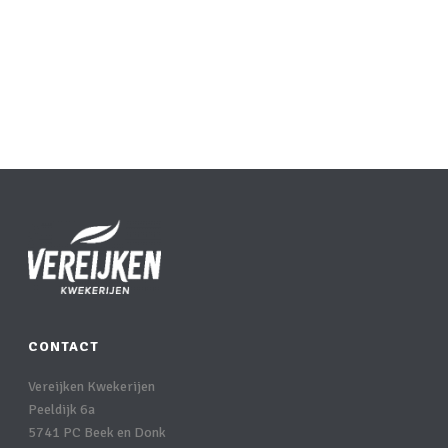
CONTACT
Vereijken Kwekerijen
Peeldijk 6a
5741 PC Beek en Donk