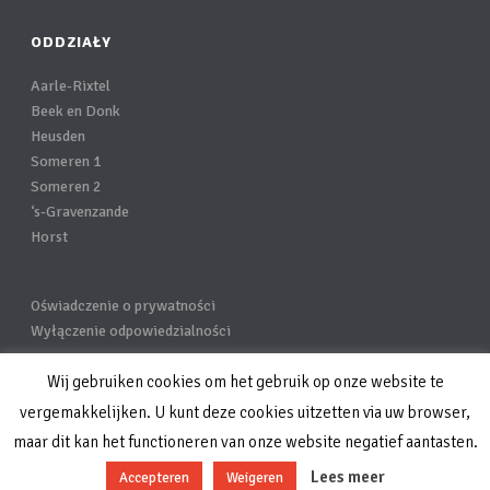
ODDZIAŁY
Aarle-Rixtel
Beek en Donk
Heusden
Someren 1
Someren 2
‘s-Gravenzande
Horst
Oświadczenie o prywatności
Wyłączenie odpowiedzialności
Wij gebruiken cookies om het gebruik op onze website te
vergemakkelijken. U kunt deze cookies uitzetten via uw browser,
maar dit kan het functioneren van onze website negatief aantasten.
Lees meer
Accepteren
Weigeren