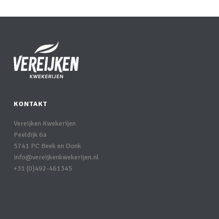
KONTAKT
Vereijken Kwekerijen
Peeldijk 6a
5741 PC Beek en Donk
info@vereijkenkwekerijen.nl
+31 (0)492-461345