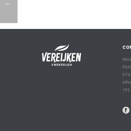
CO
Ver
Peel
574
inf
+31