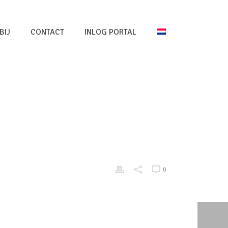
BIJ
CONTACT
INLOG PORTAL
HOME
/
PRICING TABLE
/ PRICING TABLE NEW 3
0