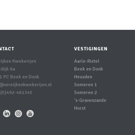
NTACT
VESTIGINGEN
eijken Kwekerijen
Aarle-Rixtel
dijk 6a
Beek en Donk
1 PC Beek en Donk
Heusden
o@vereijkenkwekerijen.nl
Someren 1
 (0)492-461345
Someren 2
‘s-Gravenzande
Horst