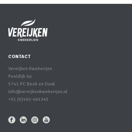
CONTACT
Vereijken Kwekerijen
Peeldijk 6a
5741 PC Beek en Donk
info@vereijkenkwekerijen.nl
+31 (0)492-461345