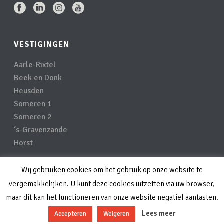
VESTIGINGEN
Aarle-Rixtel
Beek en Donk
Heusden
Someren 1
Someren 2
‘s-Gravenzande
Horst
Wij gebruiken cookies om het gebruik op onze website te
Privacyverklaring
vergemakkelijken. U kunt deze cookies uitzetten via uw browser,
Disclaimer
maar dit kan het functioneren van onze website negatief aantasten.
Lees meer
Accepteren
Weigeren