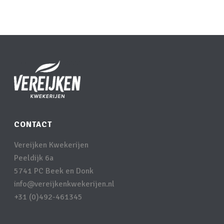
CONTACT
Vereijken Kwekerijen
Peeldijk 6a
5741 PC Beek en Donk
info@vereijkenkwekerijen.nl
+31 (0)492-461345