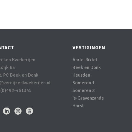
NTACT
VESTIGINGEN
eijken Kwekerijen
Aarle-Rixtel
dijk 6a
Beek en Donk
1 PC Beek en Donk
Heusden
o@vereijkenkwekerijen.nl
Someren 1
 (0)492-461345
Someren 2
‘s-Gravenzande
Horst