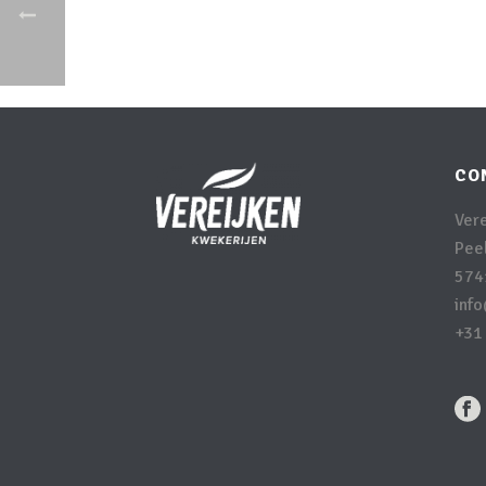
CO
Ver
Peel
574
inf
+31