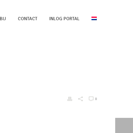
BIJ
CONTACT
INLOG PORTAL
HOME
/
EDGE SLIDER
/ ONE-PAGER-02
0