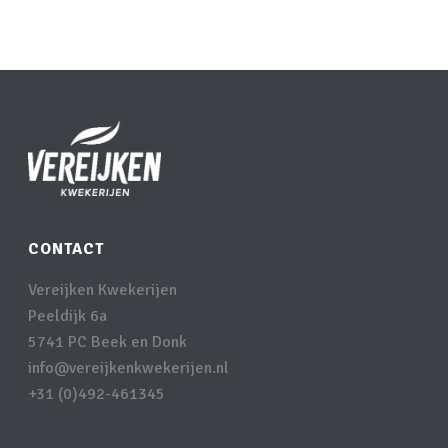
CONTACT
Vereijken Kwekerijen
Peeldijk 6a
5741 PC Beek en Donk
info@vereijkenkwekerijen.nl
+31 (0)492-461345