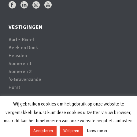
VESTIGINGEN
Aarle-Rixtel
Beek en Donk
Heusden
Someren 1
Someren 2
‘s-Gravenzande
Horst
Wij gebruiken cookies om het gebruik op onze website te
Privacyverklaring
vergemakkelijken. U kunt deze cookies uitzetten via uw browser,
Disclaimer
maar dit kan het functioneren van onze website negatief aantasten.
Lees meer
Accepteren
Weigeren