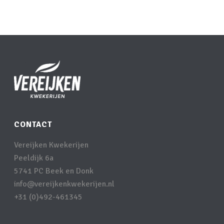
CONTACT
Vereijken Kwekerijen
Peeldijk 6a
5741 PC Beek en Donk
info@vereijkenkwekerijen.nl
+31 (0)492-461345