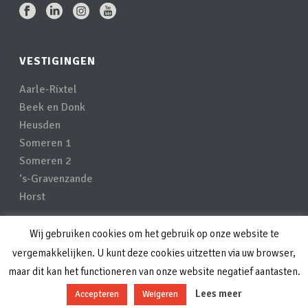
VESTIGINGEN
Aarle-Rixtel
Beek en Donk
Heusden
Someren 1
Someren 2
‘s-Gravenzande
Horst
Wij gebruiken cookies om het gebruik op onze website te
Privacyverklaring
vergemakkelijken. U kunt deze cookies uitzetten via uw browser,
Disclaimer
maar dit kan het functioneren van onze website negatief aantasten.
Lees meer
Accepteren
Weigeren